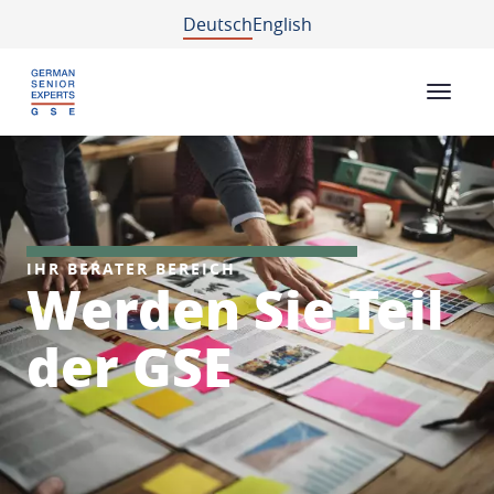
Deutsch
English
IHR BERATER BEREICH
Werden Sie Teil
der GSE