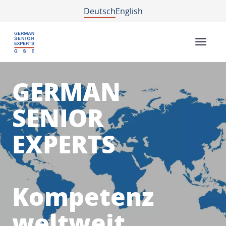
Deutsch
English
GERMAN
SENIOR
EXPERTS
Kompetenz
weltweit